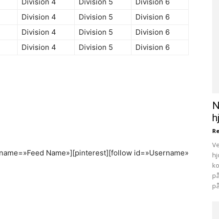
Division 4
Division 5
Division 6
Division 4
Division 5
Division 6
Division 4
Division 5
Division 6
Division 4
Division 5
Division 6
N
h
R
Ve
r name=»Feed Name»][pinterest][follow id=»Username»
hj
ko
på
på