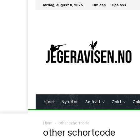
lørdag, august 8, 2026
Om oss
Tips oss
Hjem
Nyheter
Småvilt
Jakt
Jak
Hjem
other schortcode
other schortcode