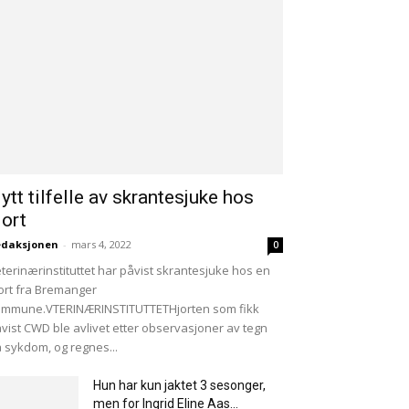
ytt tilfelle av skrantesjuke hos
jort
edaksjonen
-
mars 4, 2022
0
terinærinstituttet har påvist skrantesjuke hos en
ort fra Bremanger
mmune.VTERINÆRINSTITUTTETHjorten som fikk
vist CWD ble avlivet etter observasjoner av tegn
 sykdom, og regnes...
Hun har kun jaktet 3 sesonger,
men for Ingrid Eline Aas...