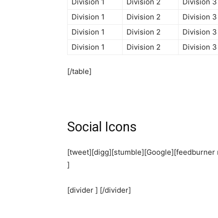
Division 1
Division 2
Division 3
Division 1
Division 2
Division 3
Division 1
Division 2
Division 3
Division 1
Division 2
Division 3
[/table]
Social Icons
[tweet][digg][stumble][Google][feedburne
]
[divider ] [/divider]