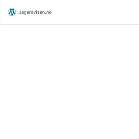
Alpha
Jegeravisen.no
200I