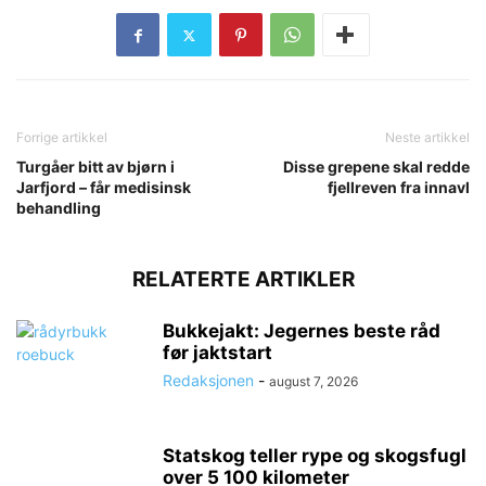
Forrige artikkel
Neste artikkel
Turgåer bitt av bjørn i
Disse grepene skal redde
Jarfjord – får medisinsk
fjellreven fra innavl
behandling
RELATERTE ARTIKLER
Bukkejakt: Jegernes beste råd
før jaktstart
Redaksjonen
-
august 7, 2026
Statskog teller rype og skogsfugl
over 5 100 kilometer