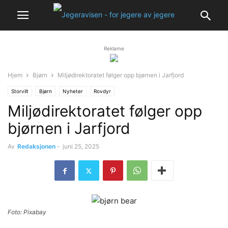
Reklame
Hjem
Bjørn
Miljødirektoratet følger opp bjørnen i Jarfjord
Storvilt
Bjørn
Nyheter
Rovdyr
Miljødirektoratet følger opp
bjørnen i Jarfjord
Av
Redaksjonen
-
juni 25, 2025
Foto: Pixabay