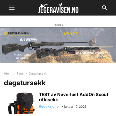
Reklame
Hjem
Tags
Dagstursekk
dagstursekk
TEST av Neverlost AddOn Scout
riflesekk
Redaksjonen
-
januar 19, 2021