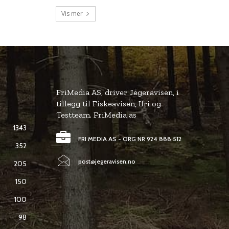
Vis mer
FriMedia AS, driver Jegeravisen, i
tillegg til Fiskeavisen, Ifri og
Testteam. FriMedia as
1343
FRI MEDIA AS - ORG NR 924 888 512
352
post@jegeravisen.no
205
150
100
98