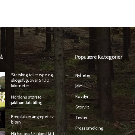
så
Populære Kategorier
Statskog teller rype og
Nyheter
skogsfugl over 5 100
kilometer
Jakt
Rovdyr
Nordens største
jakthundutstilling
Storvilt
Bærplukker angrepet av
Tester
bjørn
Pressemelding
Nå har også Finland fått