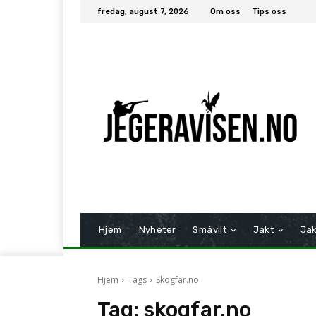
fredag, august 7, 2026
Om oss
Tips oss
Hjem
Nyheter
Småvilt
Jakt
Jak
Hjem
Tags
Skogfar.no
Tag:
skogfar.no