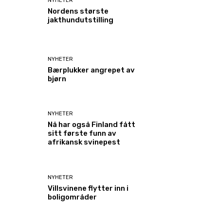
NYHETER
Nordens største
jakthundutstilling
NYHETER
Bærplukker angrepet av
bjørn
NYHETER
Nå har også Finland fått
sitt første funn av
afrikansk svinepest
NYHETER
Villsvinene flytter inn i
boligområder