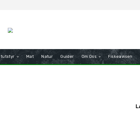
tutstyr
Mat
Natur
Guider
Om Oss
Fiskeavisen
L