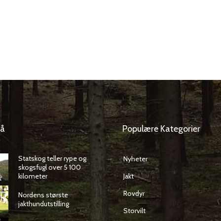
så
Populære Kategorier
Statskog teller rype og
Nyheter
skogsfugl over 5 100
kilometer
Jakt
Rovdyr
Nordens største
jakthundutstilling
Storvilt