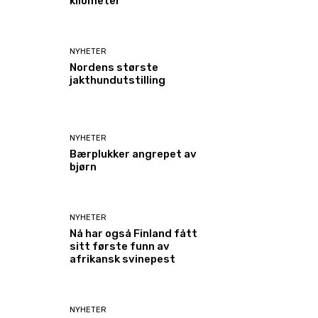
kilometer
NYHETER
Nordens største
jakthundutstilling
NYHETER
Bærplukker angrepet av
bjørn
NYHETER
Nå har også Finland fått
sitt første funn av
afrikansk svinepest
NYHETER