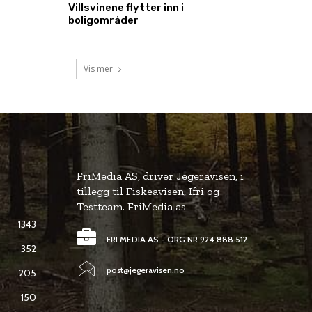
Villsvinene flytter inn i
boligområder
Vis mer
FriMedia AS, driver Jegeravisen, i
tillegg til Fiskeavisen, Ifri og
Testteam. FriMedia as
1343
FRI MEDIA AS - ORG NR 924 888 512
352
post@jegeravisen.no
205
150