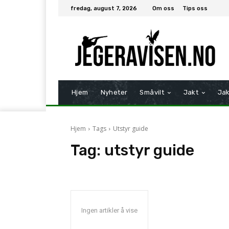
fredag, august 7, 2026
Om oss
Tips oss
Hjem
Nyheter
Småvilt
Jakt
Jak
Hjem
Tags
Utstyr guide
Tag:
utstyr guide
Ingen artikler å vise