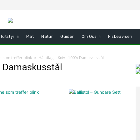
tutstyr
Mat
Natur
Guider
Om Oss
Fiskeavisen
e som treffer blink
Håndlaget Kniv - 100% Damaskusstål
% Damaskusstål