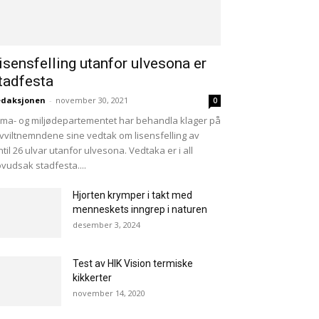
isensfelling utanfor ulvesona er
tadfesta
edaksjonen
-
november 30, 2021
0
ima- og miljødepartementet har behandla klager på
vviltnemndene sine vedtak om lisensfelling av
ntil 26 ulvar utanfor ulvesona. Vedtaka er i all
vudsak stadfesta....
Hjorten krymper i takt med
menneskets inngrep i naturen
desember 3, 2024
Test av HIK Vision termiske
kikkerter
november 14, 2020