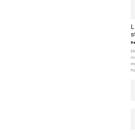
L
s
R
Kl
ro
in
ho