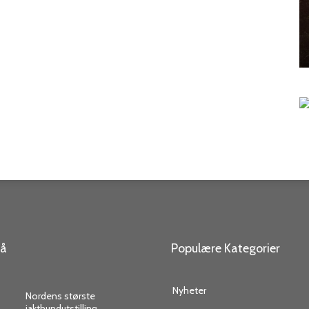
så
Populære Kategorier
Nyheter
Nordens største
jakthundutstilling