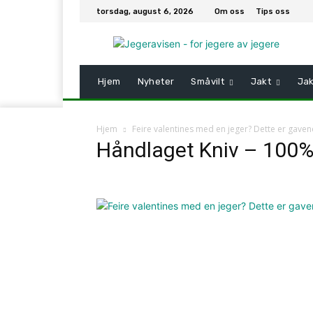
torsdag, august 6, 2026
Om oss
Tips oss
Hjem
Nyheter
Småvilt
Jakt
Jak
Hjem
Feire valentines med en jeger? Dette er gaven
Håndlaget Kniv – 100