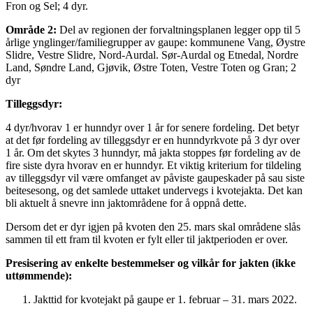
Fron og Sel; 4 dyr.
Område 2:
Del av regionen der forvaltningsplanen legger opp til 5
årlige ynglinger/familiegrupper av gaupe: kommunene Vang, Øystre
Slidre, Vestre Slidre, Nord-Aurdal. Sør-Aurdal og Etnedal, Nordre
Land, Søndre Land, Gjøvik, Østre Toten, Vestre Toten og Gran; 2
dyr
Tilleggsdyr:
4 dyr/hvorav 1 er hunndyr over 1 år for senere fordeling. Det betyr
at det før fordeling av tilleggsdyr er en hunndyrkvote på 3 dyr over
1 år. Om det skytes 3 hunndyr, må jakta stoppes før fordeling av de
fire siste dyra hvorav en er hunndyr. Et viktig kriterium for tildeling
av tilleggsdyr vil være omfanget av påviste gaupeskader på sau siste
beitesesong, og det samlede uttaket undervegs i kvotejakta. Det kan
bli aktuelt å snevre inn jaktområdene for å oppnå dette.
Dersom det er dyr igjen på kvoten den 25. mars skal områdene slås
sammen til ett fram til kvoten er fylt eller til jaktperioden er over.
Presisering av enkelte bestemmelser og vilkår for jakten (ikke
uttømmende):
Jakttid for kvotejakt på gaupe er 1. februar – 31. mars 2022.