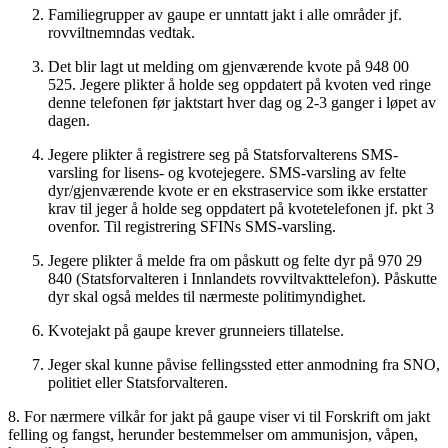
Familiegrupper av gaupe er unntatt jakt i alle områder jf.
rovviltnemndas vedtak.
Det blir lagt ut melding om gjenværende kvote på 948 00
525. Jegere plikter å holde seg oppdatert på kvoten ved ringe
denne telefonen før jaktstart hver dag og 2-3 ganger i løpet av
dagen.
Jegere plikter å registrere seg på Statsforvalterens SMS-
varsling for lisens- og kvotejegere. SMS-varsling av felte
dyr/gjenværende kvote er en ekstraservice som ikke erstatter
krav til jeger å holde seg oppdatert på kvotetelefonen jf. pkt 3
ovenfor. Til registrering SFINs SMS-varsling.
Jegere plikter å melde fra om påskutt og felte dyr på 970 29
840 (Statsforvalteren i Innlandets rovviltvakttelefon). Påskutte
dyr skal også meldes til nærmeste politimyndighet.
Kvotejakt på gaupe krever grunneiers tillatelse.
Jeger skal kunne påvise fellingssted etter anmodning fra SNO,
politiet eller Statsforvalteren.
8. For nærmere vilkår for jakt på gaupe viser vi til Forskrift om jakt
felling og fangst, herunder bestemmelser om ammunisjon, våpen,