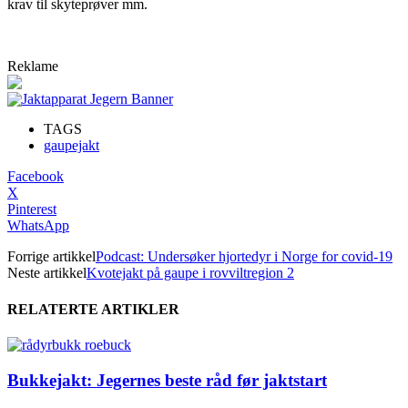
krav til skyteprøver mm.
Reklame
TAGS
gaupejakt
Facebook
X
Pinterest
WhatsApp
Forrige artikkel
Podcast: Undersøker hjortedyr i Norge for covid-19
Neste artikkel
Kvotejakt på gaupe i rovviltregion 2
RELATERTE ARTIKLER
Bukkejakt: Jegernes beste råd før jaktstart