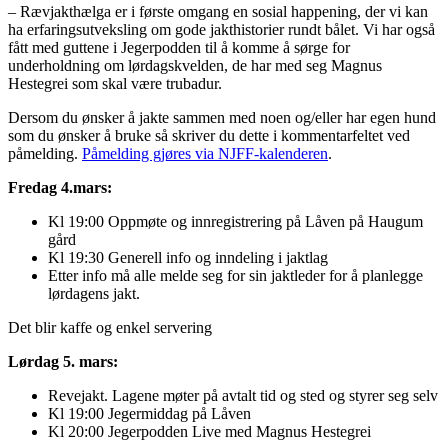
– Rævjakthælga er i første omgang en sosial happening, der vi kan
ha erfaringsutveksling om gode jakthistorier rundt bålet. Vi har også
fått med guttene i Jegerpodden til å komme å sørge for
underholdning om lørdagskvelden, de har med seg Magnus
Hestegrei som skal være trubadur.
Dersom du ønsker å jakte sammen med noen og/eller har egen hund
som du ønsker å bruke så skriver du dette i kommentarfeltet ved
påmelding.
Påmelding gjøres via NJFF-kalenderen
.
Fredag 4.mars:
Kl 19:00 Oppmøte og innregistrering på Låven på Haugum
gård
Kl 19:30 Generell info og inndeling i jaktlag
Etter info må​​ alle melde seg for sin jaktleder​ for å planlegge
lørdagens jakt.
Det blir kaffe og enkel servering
Lørdag 5. mars:
Revejakt. Lagene møter på avtalt tid og sted og styrer seg selv
Kl 19:00 Jegermiddag på Låven
Kl 20:00 Jegerpodden Live med Magnus Hestegrei