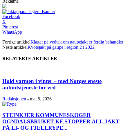
Reklame
Facebook
X
Pinterest
WhatsApp
Forrige artikkel
Klager på vedtak om gaupejakt er ferdig behandlet
Neste artikkel
Kvotejakt på gaupe i region 2 i 2022
RELATERTE ARTIKLER
Hold varmen i vinter – med Norges eneste
anbudstjeneste for ved
Redaksjonen
-
mai 5, 2026
STEINKJER KOMMUNESKOGER
OGNDALSBRUKET KF STOPPER ALL JAKT
PÅ LI- OG FJELLRYPE...