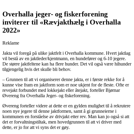
Overhalla jeger- og fiskerforening
inviterer til «Rævjakthælg i Overhalla
2022»
Reklame
Jakta vil foregå på ulike jaktfelt ​i Overhalla kommune. Hvert jaktlag
vil bestå av en jaktleder/kjentmann, en hundefører og 6-10 jegere.
De større jaktfeltene kan ha flere hunder. Det vil også være hihunder
tilgjengelig hvis det skulle bli behov.
– Grunnen til att vi organiserer denne jakta, er i første rekke for å
kunne vise fram en jaktform som er noe ukjent for de fleste. Ofte er
revejakt forbundet med lokkejakt eller åtejakt, forteller Bjørnar
Øvereng fra Overhalla Jeger- og fiskeforening.
Øvereng forteller videre at dette er en gylden mulighet til å rekrutere
noen nye jegere til denne jaktformen, samt å gi grunneierne i
kommunen en forståelse av drivjakt etter rev. Man kan jo også si att
det er forvaltningstiltak, men hovedgrunnen til att vi driver med
dette, er jo for att vi syns det er gøy.