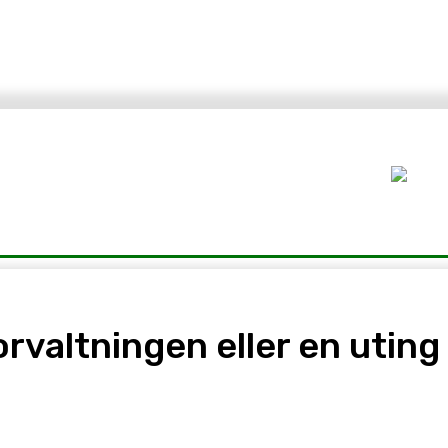
r
Mat
Natur
Guider
Om Oss
Fiskeavisen
rvaltningen eller en uting