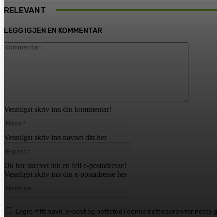
RELEVANT
LEGG IGJEN EN KOMMENTAR
Komment
Vennligst skriv inn din kommentar!
Navn:*
Vennligst skriv inn navnet ditt her
E-
post:*
Du har skrevet inn en feil e-postadresse!
Vennligst skriv inn din e-postadresse her
Nettside:
Lagre mitt navn, e-post og nettsted i denne nettleseren for neste