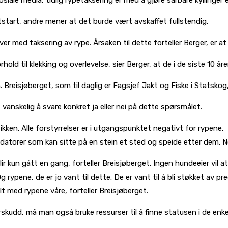
ktstart, andre mener at det burde vært avskaffet fullstendig.
ver med taksering av rype. Årsaken til dette forteller Berger, er at d
ld til klekking og overlevelse, sier Berger, at de i de siste 10 år
Breisjøberget, som til daglig er Fagsjef Jakt og Fiske i Statskog,
anskelig å svare konkret ja eller nei på dette spørsmålet.
ikken. Alle forstyrrelser er i utgangspunktet negativt for rypene. D
redatorer som kan sitte på en stein et sted og speide etter dem. N
r kun gått en gang, forteller Breisjøberget. Ingen hundeeier vil at
 rypene, de er jo vant til dette. De er vant til å bli støkket av pr
t med rypene våre, forteller Breisjøberget.
udd, må man også bruke ressurser til å finne statusen i de enkel