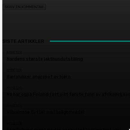
SISTE ARTIKKLER
NYHETER
Nordens største jakthundutstilling
NYHETER
Bærplukker angrepet av bjørn
NYHETER
Nå har også Finland fått sitt første funn av afrikansk sv
NYHETER
Villsvinene flytter inn i boligområder
NYHETER
Familiehund drept da den beskyttet toåring mot ulv