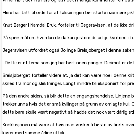
Flere har tatt til orde for at takseringen bør starte nærmere ja
Knut Berger i Namdal Bruk, forteller til Jegeravisen, at de ikke dri
På spørsmål om hvordan de da kan justere de årlige kvotene i forho
Jegeravisen utfordret også Jo Inge Breisjøberget i denne saken. 
-Dette er et tema som jeg har hørt noen ganger. Derimot er det v
Breisjøberget forteller videre at, ja det kan være noe i denne krit
skilles fra mor og slektninger. Langt mindre bli eksponert for p
På den andre siden, så blir dette en engangshendelse. Linjene bli
trekker unna hvis det er små kyllinger på grunn av omlagte kull. Og
dette bare skulle vært negativt så hadde det nok vært dårlig stil
Konklusjonen må være at hvis man ønsker å høste av årets oversk
kjører med samme årlige uttak.