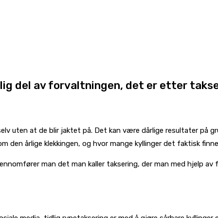
lig del av forvaltningen, det er etter tak
elv uten at de blir jaktet på. Det kan være dårlige resultater på 
 den årlige klekkingen, og hvor mange kyllinger det faktisk finnes 
 gjennomfører man det man kaller taksering, der man med hjelp av f
siale media, tidlig rypetaksering er med å gjøre sårbare kyllinger