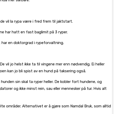
e vil la rypa være i fred frem til jaktstart.
ene har hatt en fast baglimit på 3 ryper.
 har en doktorgrad i rypeforvaltning.
e vil jo helst ikke ta til vingene mer enn nødvendig. Ei heller
oen kan jo bli spist av en hund på taksering også.
 hunden sin skal ta ryper heller. De kobler fort hundene, og
edatorer og ikke minst rein, sau eller mennesker på tur. Hvis alt
te områder. Alternativet er å gjøre som Namdal Bruk, som alltid