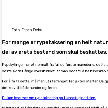
Facebook
X
Pinterest
WhatsApp
Foto: Espen Ferbu
For mange er rypetaksering en helt natur
del av årets bestand som skal beskattes.
Rypekyllinger har et normalt frafall de første månedene, dette s
høste av det årlige overskuddet, er man nødt til å ha kunnskap om
For å få til dette, må man ut i terrenget før jakten starter. Da
det krav til både hunder og førere.
Du kan lese mer om rypetaksering på Hønsefuglportalen.
Vi har hørt det fra flere og lest det i mange kommentarfelt på so