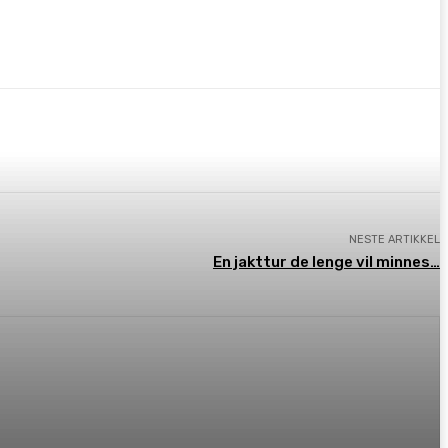
NESTE ARTIKKEL
En jakttur de lenge vil minnes…