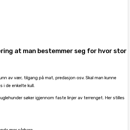
sering at man bestemmer seg for hvor stor
grunn av vær, tilgang på mat, predasjon osv. Skal man kunne
i de enkelte kull.
uglehunder søker igjennom faste linjer av terrenget. Her stilles
 enda mer sårbare.