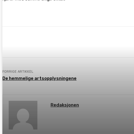
Dele
Facebook
X
Pinterest
FORRIGE ARTIKKEL
De hemmelige artsopplysningene
Redaksjonen