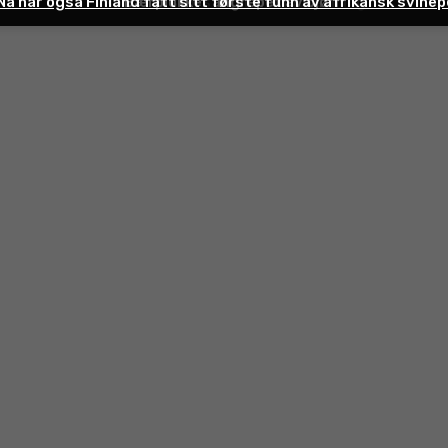
Nå har også Finland fått sitt første funn av afrikansk svine
Nordens største jakthundutstilling
Bærplukker angrepet av bjørn