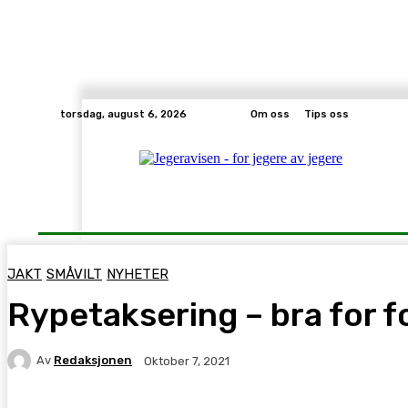
torsdag, august 6, 2026
Om oss
Tips oss
Hjem
Nyheter
Småvilt
Jakt
Jaktutsty
JAKT
SMÅVILT
NYHETER
Rypetaksering – bra for fo
Av
Redaksjonen
Oktober 7, 2021