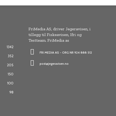
FriMedia AS, driver Jegeravisen, i
tillegg til Fiskeavisen, Ifri og
Testteam. FriMedia as
1342
FRI MEDIA AS - ORG NR 924 888 512
352
post@jegeravisen.no
205
150
100
98