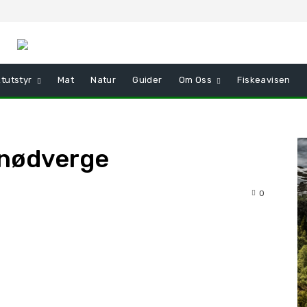
tutstyr
Mat
Natur
Guider
Om Oss
Fiskeavisen
i nødverge
0
t
WhatsApp