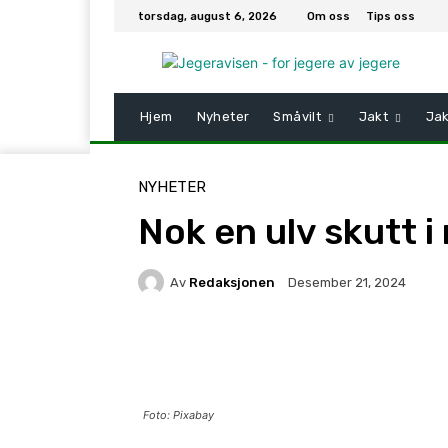
torsdag, august 6, 2026
Om oss
Tips oss
Hjem
Nyheter
Småvilt
Jakt
Jak
NYHETER
Nok en ulv skutt 
Av
Redaksjonen
Desember 21, 2024
Facebook
X
Pinteres
Foto: Pixabay