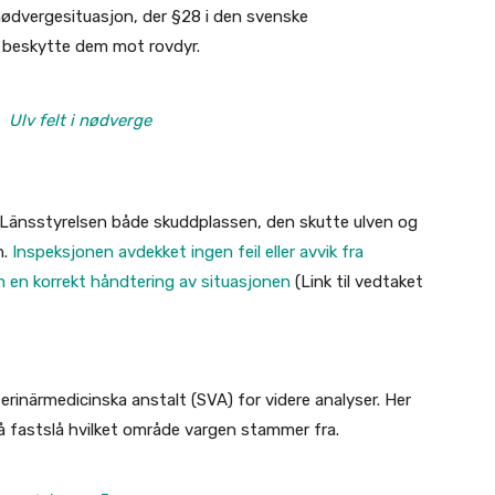
 nødvergesituasjon, der §28 i den svenske
 å beskytte dem mot rovdyr.
Ulv felt i nødverge
ra Länsstyrelsen både skuddplassen, den skutte ulven og
.
Inspeksjonen avdekket ingen feil eller avvik fra
m en korrekt håndtering av situasjonen
(Link til vedtaket
erinärmedicinska anstalt (SVA) for videre analyser. Her
 å fastslå hvilket område vargen stammer fra.