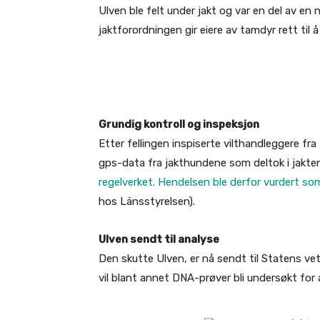
Ulven ble felt under jakt og var en del av en
jaktforordningen gir eiere av tamdyr rett til
Grundig kontroll og inspeksjon
Etter fellingen inspiserte vilthandleggere f
gps-data fra jakthundene som deltok i jakten
regelverket. Hendelsen ble derfor vurdert so
hos Länsstyrelsen).
Ulven sendt til analyse
Den skutte Ulven, er nå sendt til Statens vet
vil blant annet DNA-prøver bli undersøkt for