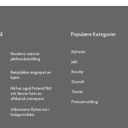
så
Populære Kategorier
Nyheter
Nordens største
jakthundutstilling
Jakt
Rovdyr
Bærplukker angrepet av
bjørn
Storvilt
Nå har også Finland fått
Tester
sitt første funn av
afrikansk svinepest
Pressemelding
Villsvinene flytter inn i
boligområder