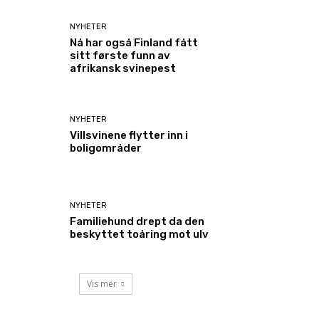
NYHETER
Nå har også Finland fått
sitt første funn av
afrikansk svinepest
NYHETER
Villsvinene flytter inn i
boligområder
NYHETER
Familiehund drept da den
beskyttet toåring mot ulv
Vis mer