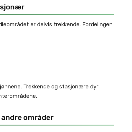
tasjonær
dieområdet er delvis trekkende. Fordelingen
 kjønnene. Trekkende og stasjonære dyr
interområdene.
e andre områder