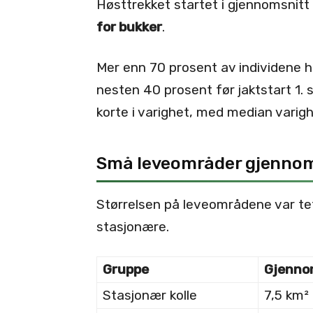
Høsttrekket startet i gjennomsnitt
for bukker
.
Mer enn 70 prosent av individene ha
nesten 40 prosent før jaktstart 1
korte i varighet, med median varig
Små leveområder gjennom
Størrelsen på leveområdene var tett
stasjonære.
Gruppe
Gjennom
Stasjonær kolle
7,5 km²