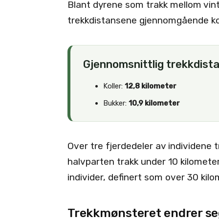
Blant dyrene som trakk mellom vi
trekkdistansene gjennomgående ko
Gjennomsnittlig trekkdist
Koller:
12,8 kilometer
Bukker:
10,9 kilometer
Over tre fjerdedeler av individene 
halvparten trakk under 10 kilomete
individer, definert som over 30 kil
Trekkmønsteret endrer seg