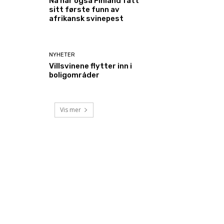
Nå har også Finland fått
sitt første funn av
afrikansk svinepest
NYHETER
Villsvinene flytter inn i
boligområder
Vis mer