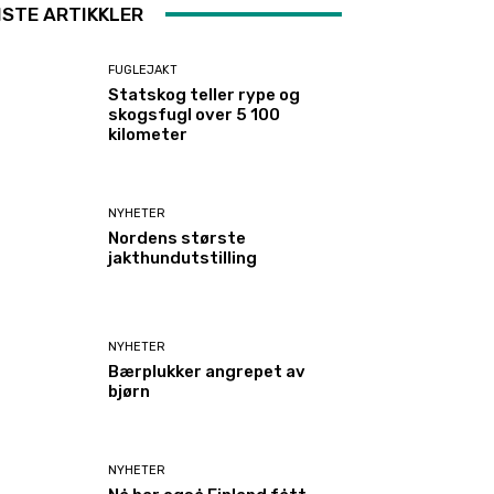
ISTE ARTIKKLER
FUGLEJAKT
Statskog teller rype og
skogsfugl over 5 100
kilometer
NYHETER
Nordens største
jakthundutstilling
NYHETER
Bærplukker angrepet av
bjørn
NYHETER