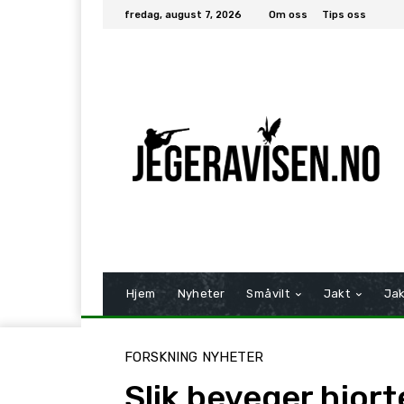
fredag, august 7, 2026
Om oss
Tips oss
Hjem
Nyheter
Småvilt
Jakt
Jak
FORSKNING
NYHETER
Slik beveger hjor