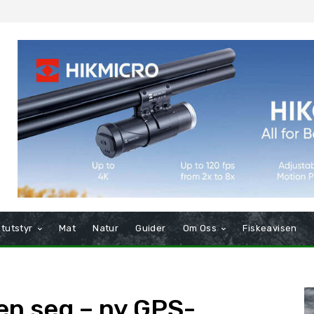
tutstyr
Mat
Natur
Guider
Om Oss
Fiskeavisen
ten seg – ny GPS-