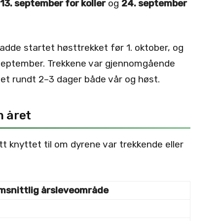
13. september for koller
og
24. september
dde startet høsttrekket før 1. oktober, og
. september. Trekkene var gjennomgående
het rundt 2–3 dager både vår og høst.
 året
 knyttet til om dyrene var trekkende eller
snittlig årsleveområde