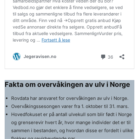
Fakta om overvåkingen av ulv i Norge
Rovdata har ansvaret for overvåkingen av ulv i Norge.
Overvåkingssesongen varer fra 1. oktober til 31. mars.
Hovedfokuset er på antall ulvekull som blir født i Norge
og grenserevir hvert år, hvor mange individer det er til
sammen i bestanden, og hvordan disse er fordelt i ulike
flokker og revirhevdende par.