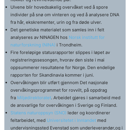
Ulvene blir hovedsakelig overvåket ved å spore
individer på snø om vinteren og ved å analysere DNA
fra hår, ekskrementer, urin og fra døde ulver.
Det genetiske materialet som samles inn i felt
analyseres av NINAGEN hos
Norsk institutt for
naturforskning (NINA)
i Trondheim.
Fire foreløpige statusrapporter slippes i løpet av
registreringssesongen, hvorav den siste i mai
oppsummerer resultatene for Norge. Den endelige
rapporten for Skandinavia kommer i juni.
Overvåkingen blir utført gjennom Det nasjonale
overvåkingsprogrammet for rovvilt, på oppdrag
fra
Miljødirektoratet
. Arbeidet gjøres i samarbeid med
de ansvarlige for overvåkingen i Sverige og Finland.
Statens naturoppsyn (SNO)
leder og koordinerer
feltarbeidet, med
Universitetet i Innlandet
med
undervisningssted Evenstad som underleverandør,og i