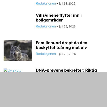
Redaksjonen
-
juli 31, 2026
Villsvinene flytter inn i
boligområder
Redaksjonen
-
juli 25, 2026
Familiehund drept da den
beskyttet toåring mot ulv
Redaksjonen
-
juli 23, 2026
DNA-prøvene bekrefter: Riktig
ulv ble felt i Sør-Fron
Redaksjonen
-
juli 22, 2026
SNO og lokale jegere går sammen
om ulvefelling