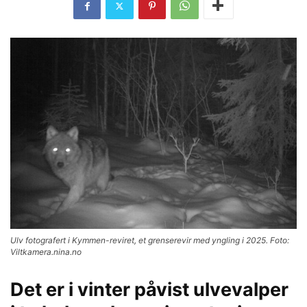
Ulv fotografert i Kymmen-reviret, et grenserevir med yngling i 2025. Foto:
Viltkamera.nina.no
Det er i vinter påvist ulvevalper