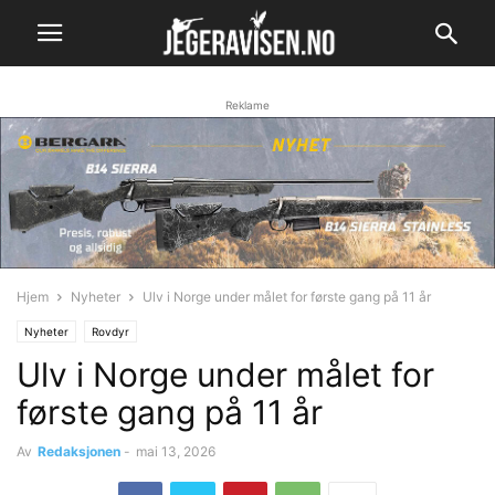
Reklame
Hjem
Nyheter
Ulv i Norge under målet for første gang på 11 år
Nyheter
Rovdyr
Ulv i Norge under målet for
første gang på 11 år
Av
Redaksjonen
-
mai 13, 2026