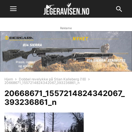
Reklame
Hjem
Dobbel revelykke på Stian Kalleberg (18)
20668671_1557214824342067_393236861_n
20668671_1557214824342067_
393236861_n