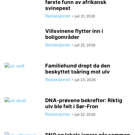
første funn av afrikansk
svinepest
Redaksjonen
-
juli 31, 2026
Villsvinene flytter inn i
boligområder
Redaksjonen
-
juli 25, 2026
Familiehund drept da den
beskyttet toåring mot ulv
Redaksjonen
-
juli 23, 2026
DNA-prøvene bekrefter: Riktig
ulv ble felt i Sør-Fron
Redaksjonen
-
juli 22, 2026
SNO og lokale jegere går sammen