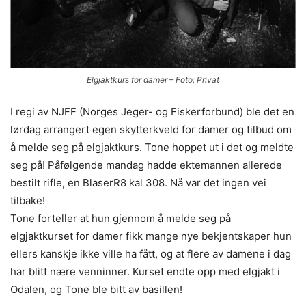
Elgjaktkurs for damer – Foto: Privat
I regi av NJFF (Norges Jeger- og Fiskerforbund) ble det en
lørdag arrangert egen skytterkveld for damer og tilbud om
å melde seg på elgjaktkurs. Tone hoppet ut i det og meldte
seg på! Påfølgende mandag hadde ektemannen allerede
bestilt rifle, en BlaserR8 kal 308. Nå var det ingen vei
tilbake!
Tone forteller at hun gjennom å melde seg på
elgjaktkurset for damer fikk mange nye bekjentskaper hun
ellers kanskje ikke ville ha fått, og at flere av damene i dag
har blitt nære venninner. Kurset endte opp med elgjakt i
Odalen, og Tone ble bitt av basillen!