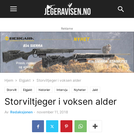
Reklame
Hjem
Elgjakt
Storviltjeger i voksen alder
Storvilt
Elgjakt
historier
Intervju
Nyheter
Jakt
Storviltjeger i voksen alder
Av
Redaksjonen
-
november 11, 2018