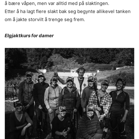
å bære våpen, men var alltid med på slaktingen.
Etter å ha lagt flere slakt bak seg begynte allikevel tanken
om å jakte storvilt å trenge seg frem.
Elgjaktkurs for damer