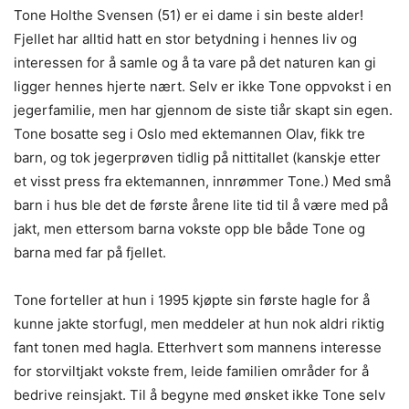
Tone Holthe Svensen (51) er ei dame i sin beste alder!
Fjellet har alltid hatt en stor betydning i hennes liv og
interessen for å samle og å ta vare på det naturen kan gi
ligger hennes hjerte nært. Selv er ikke Tone oppvokst i en
jegerfamilie, men har gjennom de siste tiår skapt sin egen.
Tone bosatte seg i Oslo med ektemannen Olav, fikk tre
barn, og tok jegerprøven tidlig på nittitallet (kanskje etter
et visst press fra ektemannen, innrømmer Tone.) Med små
barn i hus ble det de første årene lite tid til å være med på
jakt, men ettersom barna vokste opp ble både Tone og
barna med far på fjellet.
Tone forteller at hun i 1995 kjøpte sin første hagle for å
kunne jakte storfugl, men meddeler at hun nok aldri riktig
fant tonen med hagla. Etterhvert som mannens interesse
for storviltjakt vokste frem, leide familien områder for å
bedrive reinsjakt. Til å begyne med ønsket ikke Tone selv