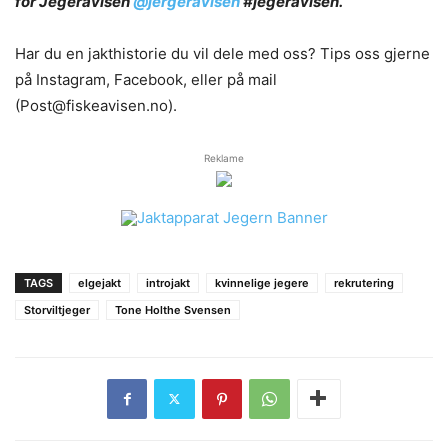
for Jegeravisen
@jergeravisen
#jegeravisen.
Har du en jakthistorie du vil dele med oss? Tips oss gjerne
på Instagram, Facebook, eller på mail
(Post@fiskeavisen.no).
Reklame
TAGS
elgejakt
introjakt
kvinnelige jegere
rekrutering
Storviltjeger
Tone Holthe Svensen