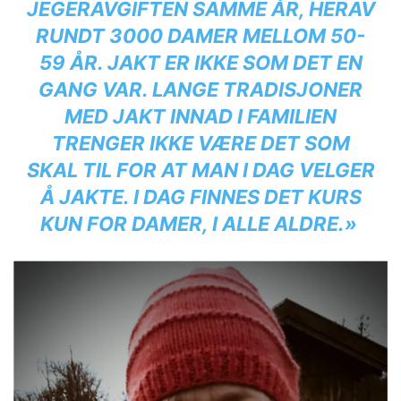
JEGERAVGIFTEN SAMME ÅR, HERAV
RUNDT 3000 DAMER MELLOM 50-
59 ÅR. JAKT ER IKKE SOM DET EN
GANG VAR. LANGE TRADISJONER
MED JAKT INNAD I FAMILIEN
TRENGER IKKE VÆRE DET SOM
SKAL TIL FOR AT MAN I DAG VELGER
Å JAKTE. I DAG FINNES DET KURS
KUN FOR DAMER, I ALLE ALDRE.»