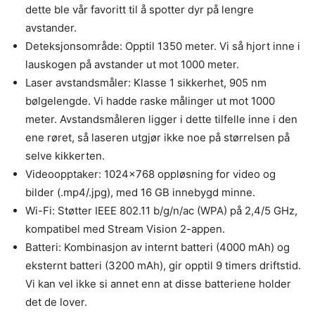
dette ble vår favoritt til å spotter dyr på lengre
avstander.
Deteksjonsområde: Opptil 1350 meter. Vi så hjort inne i
lauskogen på avstander ut mot 1000 meter.
Laser avstandsmåler: Klasse 1 sikkerhet, 905 nm
bølgelengde. Vi hadde raske målinger ut mot 1000
meter. Avstandsmåleren ligger i dette tilfelle inne i den
ene røret, så laseren utgjør ikke noe på størrelsen på
selve kikkerten.
Videoopptaker: 1024×768 oppløsning for video og
bilder (.mp4/.jpg), med 16 GB innebygd minne.
Wi-Fi: Støtter IEEE 802.11 b/g/n/ac (WPA) på 2,4/5 GHz,
kompatibel med Stream Vision 2-appen.
Batteri: Kombinasjon av internt batteri (4000 mAh) og
eksternt batteri (3200 mAh), gir opptil 9 timers driftstid.
Vi kan vel ikke si annet enn at disse batteriene holder
det de lover.