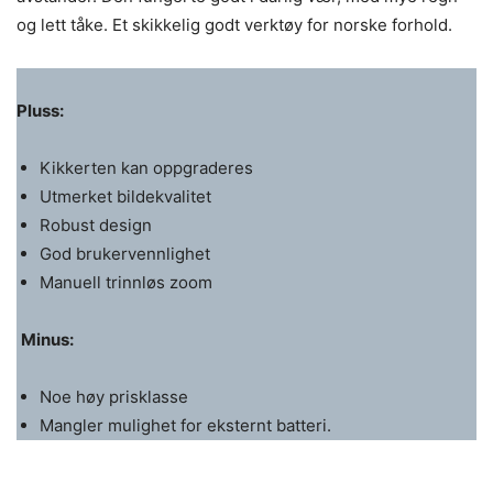
og lett tåke. Et skikkelig godt verktøy for norske forhold.
Pluss:
Kikkerten kan oppgraderes
Utmerket bildekvalitet
Robust design
God brukervennlighet
Manuell trinnløs zoom
Minus:
Noe høy prisklasse
Mangler mulighet for eksternt batteri.