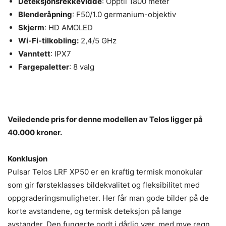
Deteksjonsrekkevidde
: Opptil 1800 meter
Blenderåpning
: F50/1.0 germanium-objektiv
Skjerm
: HD AMOLED
Wi-Fi-tilkobling:
2,4/5 GHz
Vanntett
: IPX7
Fargepaletter
: 8 valg
Veiledende pris for denne modellen av Telos ligger på
40.000 kroner.
Konklusjon
Pulsar Telos LRF XP50 er en kraftig termisk monokular
som gir førsteklasses bildekvalitet og fleksibilitet med
oppgraderingsmuligheter. Her får man gode bilder på de
korte avstandene, og termisk deteksjon på lange
avstander. Den fungerte godt i dårlig vær, med mye regn