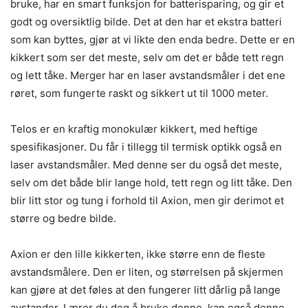
bruke, har en smart funksjon for batterisparing, og gir et
godt og oversiktlig bilde. Det at den har et ekstra batteri
som kan byttes, gjør at vi likte den enda bedre. Dette er en
kikkert som ser det meste, selv om det er både tett regn
og lett tåke. Merger har en laser avstandsmåler i det ene
røret, som fungerte raskt og sikkert ut til 1000 meter.
Telos er en kraftig monokulær kikkert, med heftige
spesifikasjoner. Du får i tillegg til termisk optikk også en
laser avstandsmåler. Med denne ser du også det meste,
selv om det både blir lange hold, tett regn og litt tåke. Den
blir litt stor og tung i forhold til Axion, men gir derimot et
større og bedre bilde.
Axion er den lille kikkerten, ikke større enn de fleste
avstandsmålere. Den er liten, og størrelsen på skjermen
kan gjøre at det føles at den fungerer litt dårlig på lange
avstander. Lærer du deg å bruke denne, kan også denne