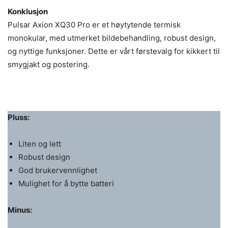
Konklusjon
Pulsar Axion XQ30 Pro er et høytytende termisk
monokular, med utmerket bildebehandling, robust design,
og nyttige funksjoner. Dette er vårt førstevalg for kikkert til
smygjakt og postering.
Pluss:
Liten og lett
Robust design
God brukervennlighet
Mulighet for å bytte batteri
Minus: