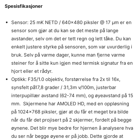
Spesisfikasjoner
Sensor: 25 mK NETD / 640×480 piksler @ 17 µm er en
sensor som gjør at du kan se det meste på lange
avstander, selv om det er tett regn og lett tåke. Du kan
enkelt justere styrke på sensoren, som var uvurderlig i
bruk. Selv på varme dager, kunne man fjerne varme
steiner for å sitte kun igjen med termisk signatur fra en
hjort eller et rådyr.
Optikk: F35/1.0 objektiv, forstørrelse fra 2x til 16x,
synsfelt på17,8 grader / 31,3m v/100m, justerbar
interpupillær avstand (62-74 mm), og øyeavstand på 15
mm. Skjermene har AMOLED HD, med en oppløsning
på 1024×768 piksler, gjør at du får et meget bra bilde
når du får det projisert på 2 skjermer, fordelt på begge
øynene. Det blir mye bedre for hjernen å analysere hva
du ser når begge øyene er på jobb. Dette gjorde at