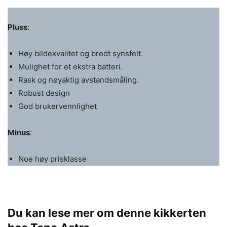
Pluss
:
Høy bildekvalitet og bredt synsfelt.
Mulighet for et ekstra batteri.
Rask og nøyaktig avstandsmåling.
Robust design
God brukervennlighet
Minus
:
Noe høy prisklasse
Du kan lese mer om denne kikkerten