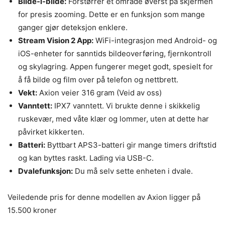
Bilde-i-bilde:
Forstørrer et område øverst på skjermen
for presis zooming. Dette er en funksjon som mange
ganger gjør deteksjon enklere.
Stream Vision 2 App:
WiFi-integrasjon med Android- og
iOS-enheter for sanntids bildeoverføring, fjernkontroll
og skylagring. Appen fungerer meget godt, spesielt for
å få bilde og film over på telefon og nettbrett.
Vekt:
Axion veier 316 gram (Veid av oss)
Vanntett:
IPX7 vanntett. Vi brukte denne i skikkelig
ruskevær, med våte klær og lommer, uten at dette har
påvirket kikkerten.
Batteri:
Byttbart APS3-batteri gir mange timers driftstid
og kan byttes raskt. Lading via USB-C.
Dvalefunksjon:
Du må selv sette enheten i dvale.
Veiledende pris for denne modellen av Axion ligger på
15.500 kroner