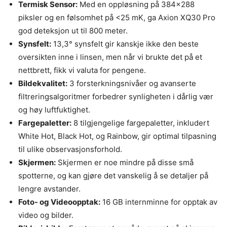
Termisk Sensor:
Med en oppløsning på 384×288
piksler og en følsomhet på <25 mK, ga Axion XQ30 Pro
god deteksjon ut til 800 meter.
Synsfelt:
13,3° synsfelt gir kanskje ikke den beste
oversikten inne i linsen, men når vi brukte det på et
nettbrett, fikk vi valuta for pengene.
Bildekvalitet:
3 forsterkningsnivåer og avanserte
filtreringsalgoritmer forbedrer synligheten i dårlig vær
og høy luftfuktighet.
Fargepaletter:
8 tilgjengelige fargepaletter, inkludert
White Hot, Black Hot, og Rainbow, gir optimal tilpasning
til ulike observasjonsforhold.
Skjermen:
Skjermen er noe mindre på disse små
spotterne, og kan gjøre det vanskelig å se detaljer på
lengre avstander.
Foto- og Videoopptak:
16 GB internminne for opptak av
video og bilder.