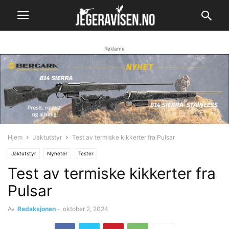
Reklame
Hjem
Jaktutstyr
Test av termiske kikkerter fra Pulsar
Jaktutstyr
Nyheter
Tester
Test av termiske kikkerter fra
Pulsar
Av
Redaksjonen
-
oktober 2, 2024