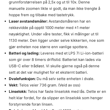
grunnforstørrelsen på 2,5x og ut til 10x. Denne
manuelle zoomen likte vi godt, da man ikke trengte å
hoppe frem og tilbake med tastetrykk.
Laser avstandsmåler:
Avstandsmåleren har en
rekkevidde på opptil 1000 meter med ±1 meter
nøyaktighet. Under våre tester, fikk vi målinger ut til
1130 meter. Den ligger under selve kikkerten, noe som
gjør enheten noe større enn vanlige spottere.
Batteri og lading:
Leveres med et LPS 7i Li-ion-batteri
som gir over 8 timers driftstid. Batteriet kan lades via
USB-C eller trådløst. Vi skulle gjerne også på denne
sett at det var mulighet for et eksternt batteri.
Dvalefunksjon:
Du må selv sette enheten i dvale.
Vekt:
Telos veier 736 gram. (Veid av oss)
Linselokk:
Telos har faste linselokk med lås. Dette er en
helt klar fordel, for da slipper en linselokk som henger
forstyrrende foran linsen.