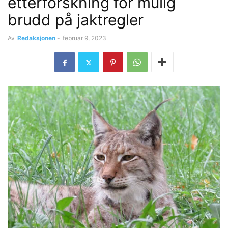
etterforskning for mulig
brudd på jaktregler
Av
Redaksjonen
-
februar 9, 2023