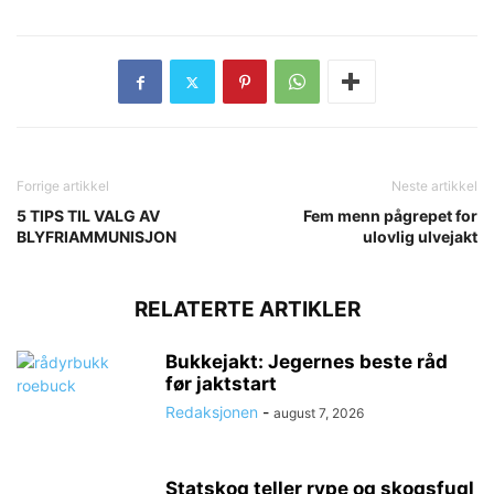
Forrige artikkel
Neste artikkel
5 TIPS TIL VALG AV
Fem menn pågrepet for
BLYFRIAMMUNISJON
ulovlig ulvejakt
RELATERTE ARTIKLER
Bukkejakt: Jegernes beste råd
før jaktstart
Redaksjonen
-
august 7, 2026
Statskog teller rype og skogsfugl