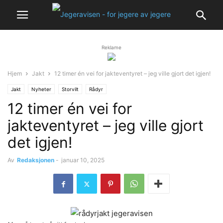
Reklame
Hjem
Jakt
12 timer én vei for jakteventyret – jeg ville gjort det igjen!
Jakt
Nyheter
Storvilt
Rådyr
12 timer én vei for
jakteventyret – jeg ville gjort
det igjen!
Av
Redaksjonen
-
januar 10, 2025