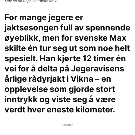
Max på tur ut på sitt første drev
For mange jegere er
jaktsesongen full av spennende
øyeblikk, men for svenske Max
skilte én tur seg ut som noe helt
spesielt. Han kjørte 12 timer én
vei for å delta på Jegeravisens
årlige rådyrjakt i Vikna – en
opplevelse som gjorde stort
inntrykk og viste seg å være
verdt hver eneste kilometer.
Reklame