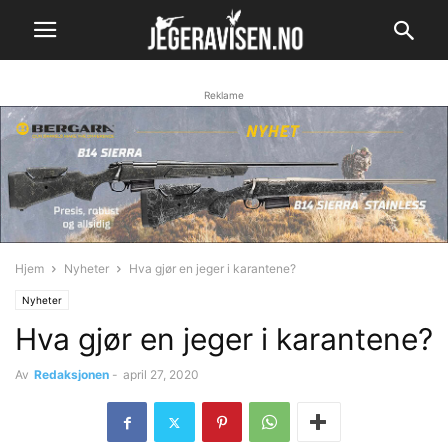
Reklame
Hjem
Nyheter
Hva gjør en jeger i karantene?
Nyheter
Hva gjør en jeger i karantene?
Av
Redaksjonen
-
april 27, 2020