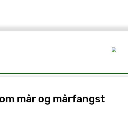
r
Mat
Natur
Guider
Om Oss
Fiskeavisen
m om mår og mårfangst