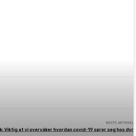
NESTE ARTIKKEL
k: Viktig at vi overvåker hvordan covid-19 sprer seg hos dyr