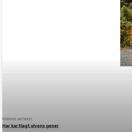
Dele
Facebook
X
Pinterest
FORRIGE ARTIKKEL
Har kartlagt ulvens gener