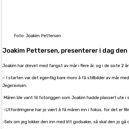
Facebook
X
Pinterest
WhatsApp
Foto: Joakim Pettersen
Joakim Pettersen, presenterer i dag den
Joakim har drevet med fangst av mår i flere år, og i de siste 2 år
– I starten var det egentlig bare moro å få stillbilder av mår me
Jegeravisen.
Måren ble vant til fotoriggen som Joakim hadde plassert ute i
-Utfordringene har jo vært å få måren inn i fokus, for det er fi
-Selv om jeg lokker den inn med litt godsaker, så skal den jo gå d