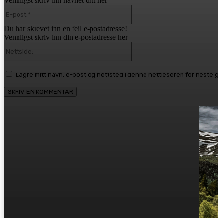
Vennligst skriv inn navnet ditt her
E-
post:*
Du har skrevet inn en feil e-postadresse!
Vennligst skriv inn din e-postadresse her
Nettside:
Lagre mitt navn, e-post og nettsted i denne nettleseren for neste