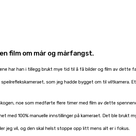
 en film om mår og mårfangst.
ene har han i tillegg brukt mye tid til å få bilder og film av dette
d speilreflekskameraet, som jeg hadde bygget om til viltkamera. Et
 skogen, noe som medførte flere timer med film av dette spennen
lmet med 100% manuelle innstillinger på kameraet. Det ble brukt mye
er jeg vil, og den skal helst stoppe opp litt mens alt er i fokus.