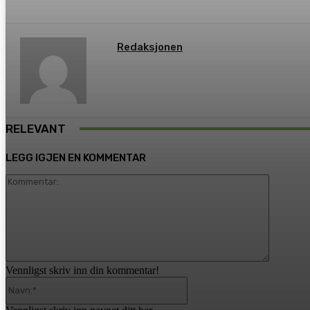
Redaksjonen
RELEVANT
LEGG IGJEN EN KOMMENTAR
Komment
Vennligst skriv inn din kommentar!
Navn:*