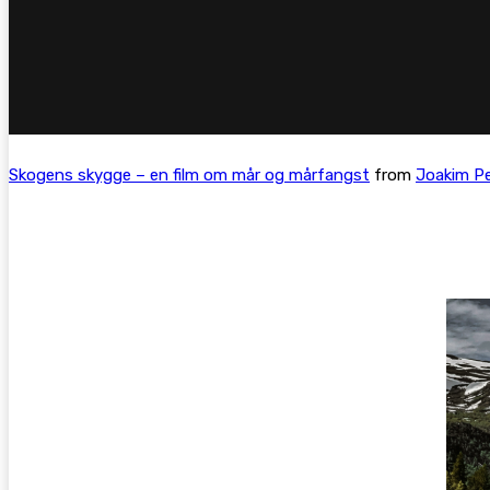
Skogens skygge – en film om mår og mårfangst
from
Joakim P