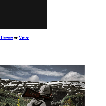
ettersen
on
Vimeo
.