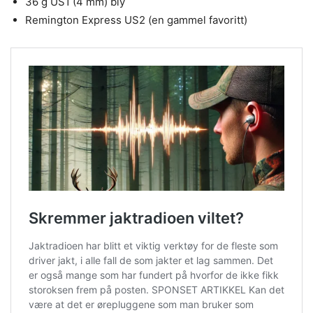
36 g US1 (4 mm) bly
Remington Express US2 (en gammel favoritt)