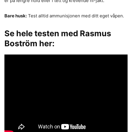
er på lengre hold eller i tett og krevende hi-jakt.
Bare husk:
Test alltid ammunisjonen med ditt eget våpen.
Se hele testen med Rasmus
Boström her: