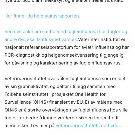
nye utbrudd blant melkekyr, og enkelte tilfeller hos katt.
Her finner du hele statusr
a
pporten.
Ved mistanke om smitte med fugleinfluensa hos fugler og
andre dyr, skal Mattilsynet varsles.
Veterinærinstituttet er
nasjonalt referanselaboratorium for aviær influensa og har
PCR-diagnostikk og helgenomsekvensering tilgjengelig
for påvisning og karakterisering av fugleinfluensavirus.
Veterinærinstituttet overvåker fugleinfluensa som en del
av sin grunnaktivitet, og deltar i tillegg sammen med
Folkehelseinstituttet i prosjektet One Health for
Surveillance (OH4S) finansiert av EU. Et av målene med
OH4S er å styrke overvåkingen av fugleinfluensa hos ville
fugler for bedre å kunne vurdere risikoen for smitte til
mennesker. Les mer på
Veterinærins
t
ituttets nettsider
.