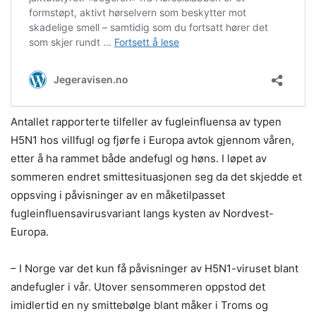
Antallet rapporterte tilfeller av fugleinfluensa av typen
H5N1 hos villfugl og fjørfe i Europa avtok gjennom våren,
etter å ha rammet både andefugl og høns. I løpet av
sommeren endret smittesituasjonen seg da det skjedde et
oppsving i påvisninger av en måketilpasset
fugleinfluensavirusvariant langs kysten av Nordvest-
Europa.
– I Norge var det kun få påvisninger av H5N1-viruset blant
andefugler i vår. Utover sensommeren oppstod det
imidlertid en ny smittebølge blant måker i Troms og