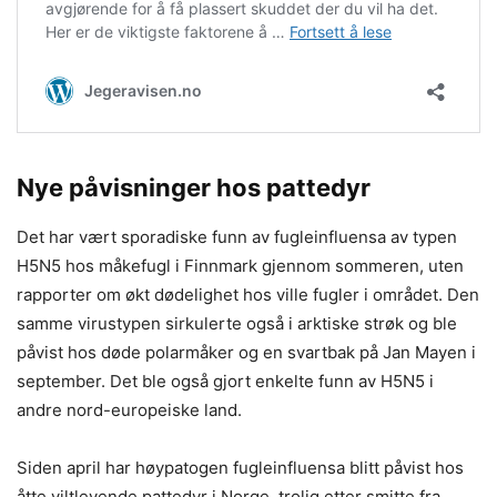
Nye påvisninger hos pattedyr
Det har vært sporadiske funn av fugleinfluensa av typen
H5N5 hos måkefugl i Finnmark gjennom sommeren, uten
rapporter om økt dødelighet hos ville fugler i området. Den
samme virustypen sirkulerte også i arktiske strøk og ble
påvist hos døde polarmåker og en svartbak på Jan Mayen i
september. Det ble også gjort enkelte funn av H5N5 i
andre nord-europeiske land.
Siden april har høypatogen fugleinfluensa blitt påvist hos
åtte viltlevende pattedyr i Norge, trolig etter smitte fra