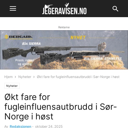
Reklame
Hjem
Nyheter
Økt fare for fugleinfluensautbrudd i Sør-Norge i høst
Nyheter
Økt fare for
fugleinfluensautbrudd i Sør-
Norge i høst
Av
Redaksjonen
-
oktober 24, 2025